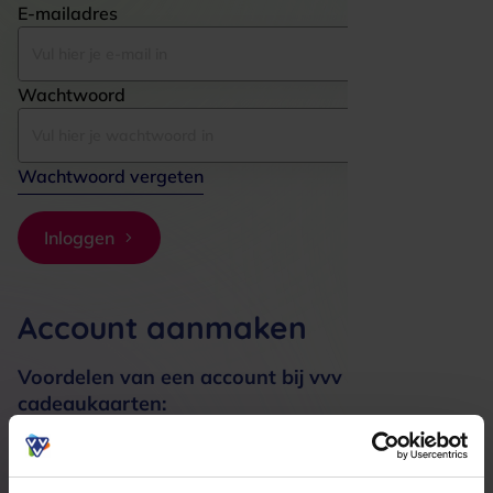
E-mailadres
Wachtwoord
Wachtwoord vergeten
Inloggen
Account aanmaken
Voordelen van een account bij vvv
cadeaukaarten:
Bestellingen sneller afhandelen
Meerdere adressen registreren