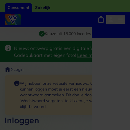
Consument
Zakelijk
Winkels, webshops en uitjes
Giftcard van het jaar 2026
Keuze uit 18.000 locaties
Nieuw: ontwerp gratis een digitale VVV
Cadeaukaart met eigen foto!
Lees meer
>
Login
Wij hebben onze website vernieuwd. Om in te
kunnen loggen moet je eerst een nieuw
wachtwoord aanmaken. Dit doe je door op de link
'Wachtwoord vergeten' te klikken. Je winkelmand
blijft bewaard.
Inloggen