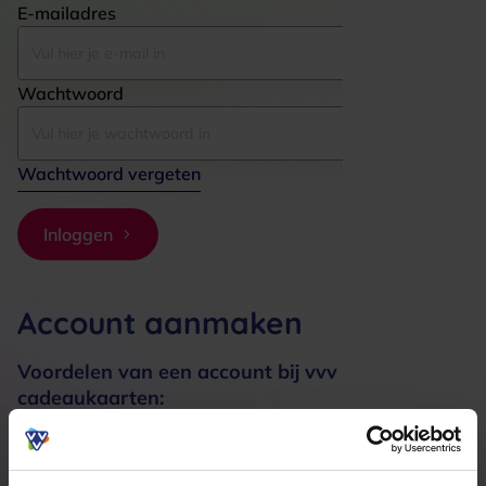
E-mailadres
Wachtwoord
Wachtwoord vergeten
Inloggen
Account aanmaken
Voordelen van een account bij vvv
cadeaukaarten:
Bestellingen sneller afhandelen
Meerdere adressen registreren