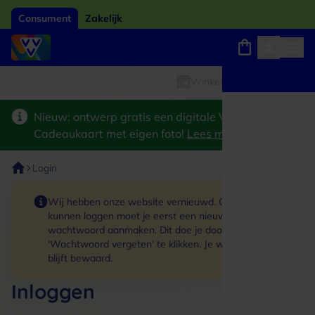
Consument
Zakelijk
Giftcard van het jaar 2026
Keuze uit 18.000 locaties
Winkels, webshops en uitjes
Nieuw: ontwerp gratis een digitale VVV
Cadeaukaart met eigen foto!
Lees meer
>
Login
Wij hebben onze website vernieuwd. Om in te
kunnen loggen moet je eerst een nieuw
wachtwoord aanmaken. Dit doe je door op de link
'Wachtwoord vergeten' te klikken. Je winkelmand
blijft bewaard.
Inloggen