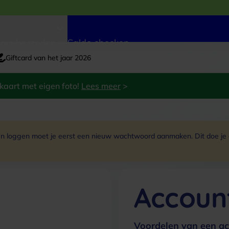
art besteden
Saldo checken
Giftcard van het jaar 2026
kaart met eigen foto!
Lees meer
>
 loggen moet je eerst een nieuw wachtwoord aanmaken. Dit doe je do
Accoun
Voordelen van een ac