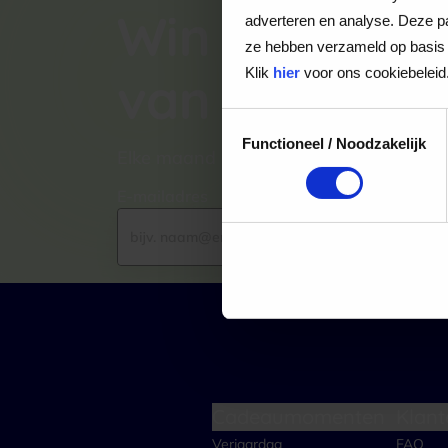
Win een VVV
adverteren en analyse. Deze pa
ze hebben verzameld op basis 
Klik
hier
voor ons cookiebeleid
van €100,-
Toestemmingsselectie
Functioneel / Noodzakelijk
Elke maand kiezen wij een winnaar uit
E-mailadres
Cadeaumomenten
Klant
Verjaardag
FAQ