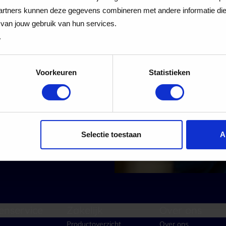
 Cadeaukaart
rtners kunnen deze gegevens combineren met andere informatie die j
van jouw gebruik van hun services.
.
Voorkeuren
Statistieken
 alle nieuwe aanmeldingen voor de nieuwsbrief
Aanmelden
Selectie toestaan
A
enservice
Zakelijk
Over ons
Productoverzicht
Over ons