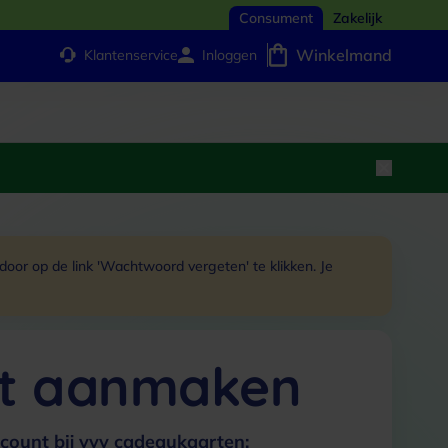
Consument
Zakelijk
Winkelmand
Klantenservice
Inloggen
or op de link 'Wachtwoord vergeten' te klikken. Je
t aanmaken
count bij vvv cadeaukaarten: