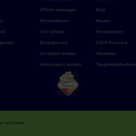
Offerte aanvragen
Blog
en
Personaliseren
Nieuws
eid
VVV Giftbox
Persberichten
ppunten
Bezorgservice
FSC® Keurmerk
Acceptant worden
Vacatures
Verkooppunt worden
Toegankelijkheidsver
w informatie