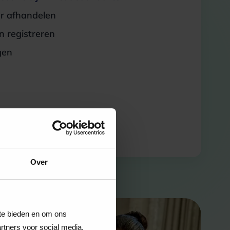
er afhandelen
 registreren
gen
Over
 te bieden en om ons
rtners voor social media,