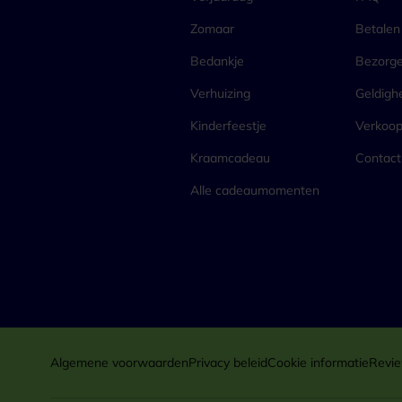
Zomaar
Betalen
Bedankje
Bezorg
Verhuizing
Geldigh
Kinderfeestje
Verkoo
Kraamcadeau
Contact
Alle cadeaumomenten
Algemene voorwaarden
Privacy beleid
Cookie informatie
Revie