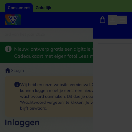
Consument
Zakelijk
card van het jaar 2026
Winkels, webshops en uitjes
Keuze uit 18.000 locaties
Nieuw: ontwerp gratis een digitale VVV
Cadeaukaart met eigen foto!
Lees meer
>
Login
Wij hebben onze website vernieuwd. Om in te
kunnen loggen moet je eerst een nieuw
wachtwoord aanmaken. Dit doe je door op de link
'Wachtwoord vergeten' te klikken. Je winkelmand
blijft bewaard.
Inloggen