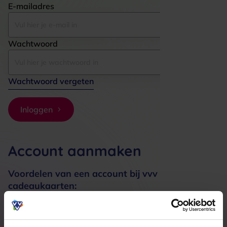
E-mailadres
Wachtwoord
Wachtwoord vergeten
Inloggen
Account aanmaken
Voordelen van een account bij vvv
cadeaukaarten:
Bestellingen sneller afhandelen
Meerdere adressen registreren