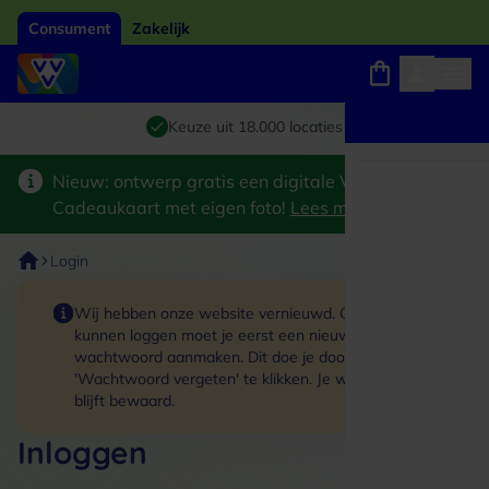
Consument
Zakelijk
Winkels, webshops en uitjes
Giftcard van het jaar 2026
Keuze uit 18.000 locaties
Nieuw: ontwerp gratis een digitale VVV
Cadeaukaart met eigen foto!
Lees meer
>
Login
Wij hebben onze website vernieuwd. Om in te
kunnen loggen moet je eerst een nieuw
wachtwoord aanmaken. Dit doe je door op de link
'Wachtwoord vergeten' te klikken. Je winkelmand
blijft bewaard.
Inloggen