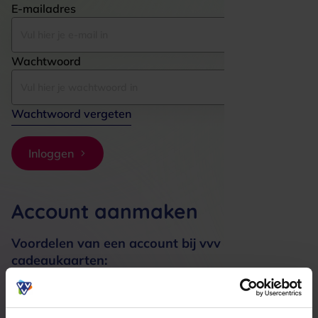
E-mailadres
Wachtwoord
Wachtwoord vergeten
Inloggen
Account aanmaken
Voordelen van een account bij vvv
cadeaukaarten:
Bestellingen sneller afhandelen
Meerdere adressen registreren