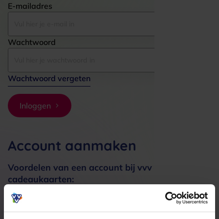
E-mailadres
Wachtwoord
Wachtwoord vergeten
Inloggen
Account aanmaken
Voordelen van een account bij vvv
cadeaukaarten:
Bestellingen sneller afhandelen
Meerdere adressen registreren