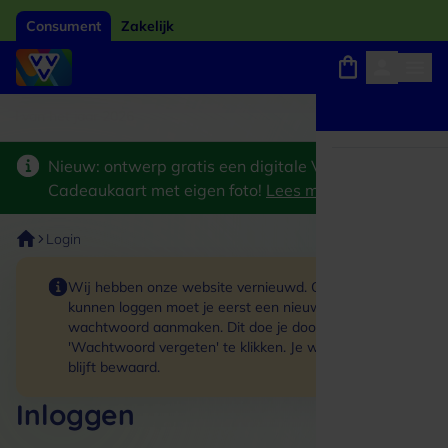
Consument
Zakelijk
Winkels, webshops en uitjes
Giftcard van het jaar 2026
Keuze uit 18.000 l
Nieuw: ontwerp gratis een digitale VVV
Cadeaukaart met eigen foto!
Lees meer
>
Login
Wij hebben onze website vernieuwd. Om in te
kunnen loggen moet je eerst een nieuw
wachtwoord aanmaken. Dit doe je door op de link
'Wachtwoord vergeten' te klikken. Je winkelmand
blijft bewaard.
Inloggen