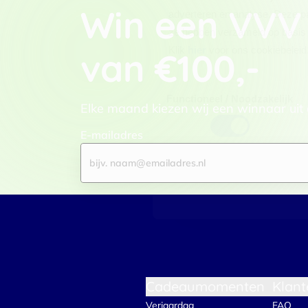
Win een VVV
adverteren en analyse. Deze pa
ze hebben verzameld op basis 
Klik
hier
voor ons cookiebeleid
van €100,-
Toestemmingsselectie
Functioneel / Noodzakelijk
Elke maand kiezen wij een winnaar uit
E-mailadres
Cadeaumomenten
Klant
Verjaardag
FAQ