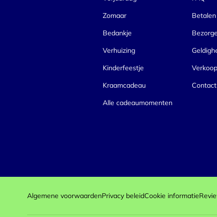
Zomaar
Betalen
Bedankje
Bezorg
Verhuizing
Geldigh
Kinderfeestje
Verkoo
Kraamcadeau
Contact
Alle cadeaumomenten
Algemene voorwaarden
Privacy beleid
Cookie informatie
Revie