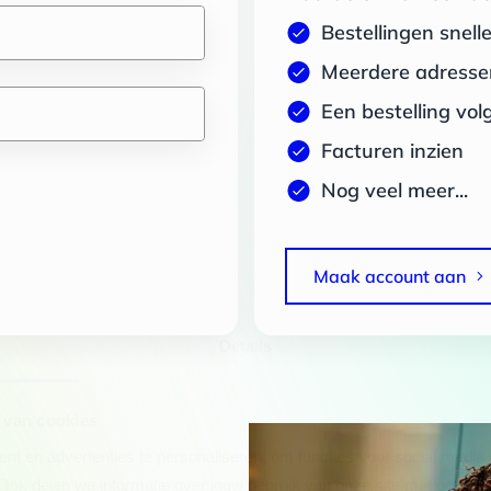
Bestellingen snell
Meerdere adressen
Een bestelling vol
Facturen inzien
Nog veel meer...
Maak account aan
Details
 van cookies
t en advertenties te personaliseren, om functies voor social media
Ook delen we informatie over jouw gebruik van onze site met onze pa