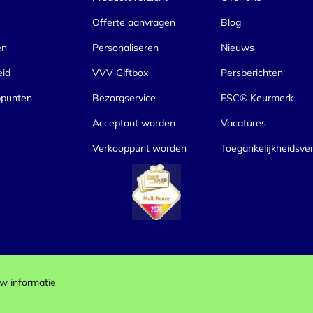
Offerte aanvragen
Blog
en
Personaliseren
Nieuws
eid
VVV Giftbox
Persberichten
ppunten
Bezorgservice
FSC® Keurmerk
Acceptant worden
Vacatures
Verkooppunt worden
Toegankelijkheidsver
w informatie