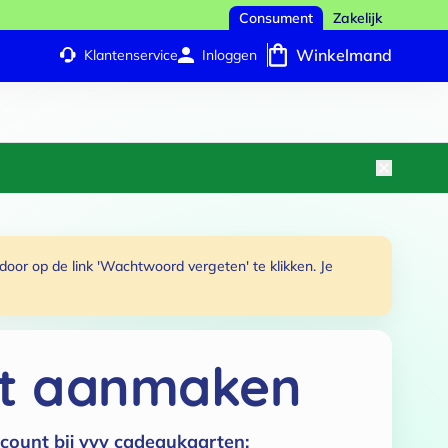
Consument
Zakelijk
Winkelmand
Klantenservice
Inloggen
or op de link 'Wachtwoord vergeten' te klikken. Je
t aanmaken
count bij vvv cadeaukaarten: