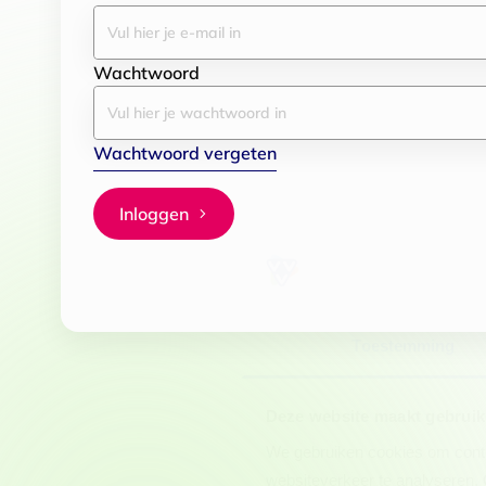
Wachtwoord
Wachtwoord vergeten
Inloggen
Toestemming
Deze website maakt gebruik
We gebruiken cookies om conten
websiteverkeer te analyseren. 