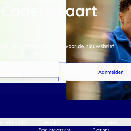
 Cadeaukaart
rtners kunnen deze gegevens combineren met andere informatie die j
van jouw gebruik van hun services.
.
Voorkeuren
Statistieken
 alle nieuwe aanmeldingen voor de nieuwsbrief
Aanmelden
Selectie toestaan
A
enservice
Zakelijk
Over ons
Productoverzicht
Over ons