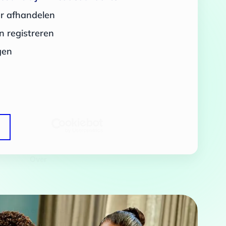
er afhandelen
 registreren
gen
Over
 te bieden en om ons
rtners voor social media,