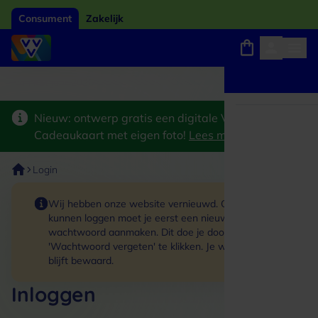
Consument
Zakelijk
Winkels, webshops en uitjes
Giftcard van het jaar 2026
Keuze uit 18.000 lo
Nieuw: ontwerp gratis een digitale VVV
Cadeaukaart met eigen foto!
Lees meer
>
Login
Wij hebben onze website vernieuwd. Om in te
kunnen loggen moet je eerst een nieuw
wachtwoord aanmaken. Dit doe je door op de link
'Wachtwoord vergeten' te klikken. Je winkelmand
blijft bewaard.
Inloggen