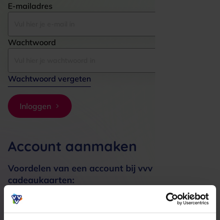
E-mailadres
Wachtwoord
Wachtwoord vergeten
Inloggen
Account aanmaken
Voordelen van een account bij vvv
cadeaukaarten:
Bestellingen sneller afhandelen
Meerdere adressen registreren