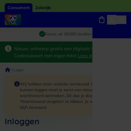
Consument
Zakelijk
Winkels, webshops en uitjes
Giftcard van het jaar 2026
Keuze uit 18.000 locaties
Nieuw: ontwerp gratis een digitale VVV
Cadeaukaart met eigen foto!
Lees meer
>
Login
Wij hebben onze website vernieuwd. Om in te
kunnen loggen moet je eerst een nieuw
wachtwoord aanmaken. Dit doe je door op de link
'Wachtwoord vergeten' te klikken. Je winkelmand
blijft bewaard.
Inloggen