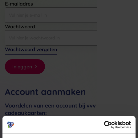
E-mailadres
Wachtwoord
Wachtwoord vergeten
Inloggen
Account aanmaken
Voordelen van een account bij vvv
cadeaukaarten:
Bestellingen sneller afhandelen
Meerdere adressen registreren