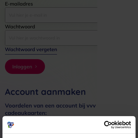
E-mailadres
Wachtwoord
Wachtwoord vergeten
Inloggen
Account aanmaken
Voordelen van een account bij vvv
cadeaukaarten:
Bestellingen sneller afhandelen
Meerdere adressen registreren