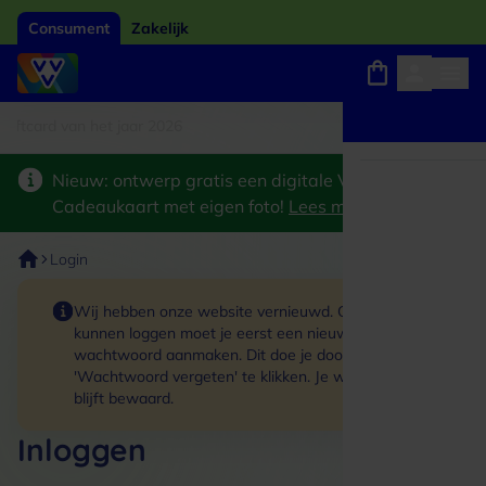
Consument
Zakelijk
tcard van het jaar 2026
Winkels, webshops en uitjes
Keuze uit 18.000 locaties
Nieuw: ontwerp gratis een digitale VVV
Cadeaukaart met eigen foto!
Lees meer
>
Login
Wij hebben onze website vernieuwd. Om in te
kunnen loggen moet je eerst een nieuw
wachtwoord aanmaken. Dit doe je door op de link
'Wachtwoord vergeten' te klikken. Je winkelmand
blijft bewaard.
Inloggen