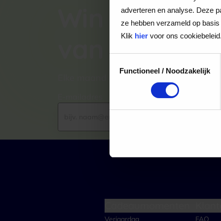
Win een VVV
adverteren en analyse. Deze pa
ze hebben verzameld op basis 
Klik
hier
voor ons cookiebeleid
van €100,-
Toestemmingsselectie
Functioneel / Noodzakelijk
Elke maand kiezen wij een winnaar uit
E-mailadres
Cadeaumomenten
Klant
Verjaardag
FAQ