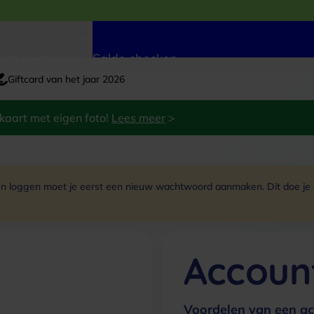
art besteden
Saldo checken
Giftcard van het jaar 2026
kaart met eigen foto!
Lees meer
>
 loggen moet je eerst een nieuw wachtwoord aanmaken. Dit doe je do
Accoun
Voordelen van een ac