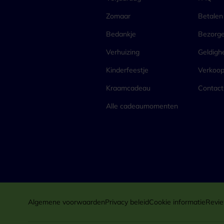
Zomaar
Betalen
Bedankje
Bezorg
Verhuizing
Geldigh
Kinderfeestje
Verkoo
Kraamcadeau
Contact
Alle cadeaumomenten
Algemene voorwaarden
Privacy beleid
Cookie informatie
Revie