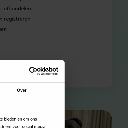
er afhandelen
 registreren
gen
Over
 te bieden en om ons
rtners voor social media,