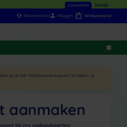
Consument
Zakelijk
Winkelmand
Klantenservice
Inloggen
or op de link 'Wachtwoord vergeten' te klikken. Je
t aanmaken
count bij vvv cadeaukaarten: