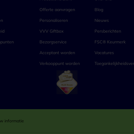
Offerte aanvragen
Blog
en
Personaliseren
Nieuws
eid
VVV Giftbox
Persberichten
ppunten
Bezorgservice
FSC® Keurmerk
Acceptant worden
Vacatures
Verkooppunt worden
Toegankelijkheidsver
w informatie