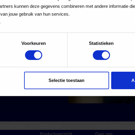
 Cadeaukaart
rtners kunnen deze gegevens combineren met andere informatie die j
van jouw gebruik van hun services.
.
Voorkeuren
Statistieken
 alle nieuwe aanmeldingen voor de nieuwsbrief
Aanmelden
Selectie toestaan
A
enservice
Zakelijk
Over ons
Productoverzicht
Over ons