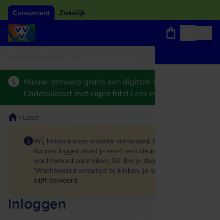
Consument
Zakelijk
tcard van het jaar 2026
Winkels, webshops en uitjes
Keuze uit 18.000 locaties
Nieuw: ontwerp gratis een digitale VVV
Cadeaukaart met eigen foto!
Lees meer
>
Login
Wij hebben onze website vernieuwd. Om in te
kunnen loggen moet je eerst een nieuw
wachtwoord aanmaken. Dit doe je door op de link
'Wachtwoord vergeten' te klikken. Je winkelmand
blijft bewaard.
Inloggen