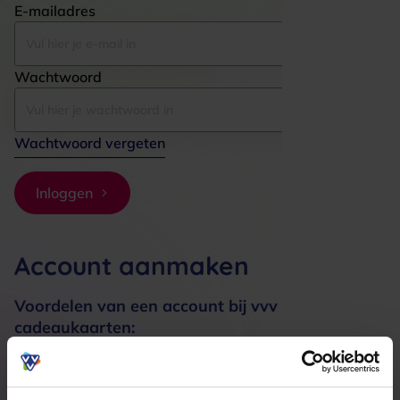
E-mailadres
Wachtwoord
Wachtwoord vergeten
Inloggen
Account aanmaken
Voordelen van een account bij vvv
cadeaukaarten:
Bestellingen sneller afhandelen
Meerdere adressen registreren