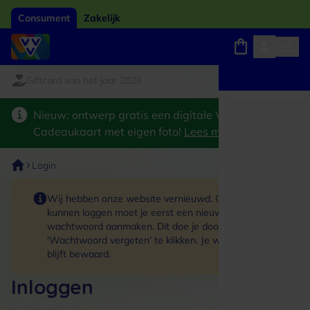
Consument
Zakelijk
iftcard van het jaar 2026
Winkels, webshops en uitjes
Keuze uit 18.000 locaties
Nieuw: ontwerp gratis een digitale VVV
Cadeaukaart met eigen foto!
Lees meer
>
Login
Wij hebben onze website vernieuwd. Om in te
kunnen loggen moet je eerst een nieuw
wachtwoord aanmaken. Dit doe je door op de link
'Wachtwoord vergeten' te klikken. Je winkelmand
blijft bewaard.
Inloggen