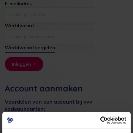
E-mailadres
Wachtwoord
Wachtwoord vergeten
Inloggen
Account aanmaken
Voordelen van een account bij vvv
cadeaukaarten:
Bestellingen sneller afhandelen
Meerdere adressen registreren