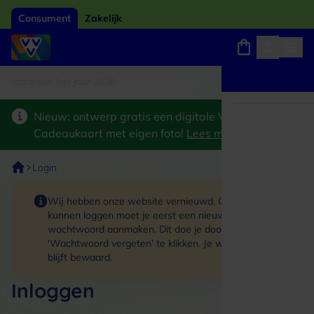
Consument
Zakelijk
tcard van het jaar 2026
Winkels, webshops en uitjes
Keuze uit 18.000 locaties
Nieuw: ontwerp gratis een digitale VVV
Cadeaukaart met eigen foto!
Lees meer
>
Login
Wij hebben onze website vernieuwd. Om in te
kunnen loggen moet je eerst een nieuw
wachtwoord aanmaken. Dit doe je door op de link
'Wachtwoord vergeten' te klikken. Je winkelmand
blijft bewaard.
Inloggen