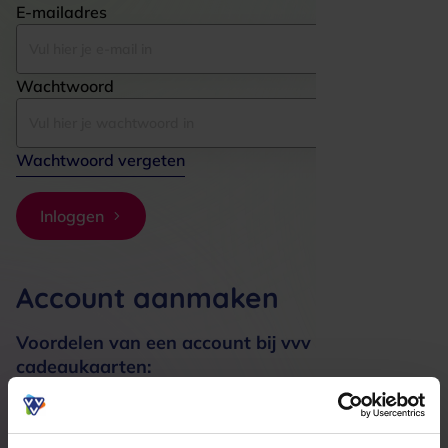
E-mailadres
Wachtwoord
Wachtwoord vergeten
Inloggen
Account aanmaken
Voordelen van een account bij vvv
cadeaukaarten:
Bestellingen sneller afhandelen
Meerdere adressen registreren