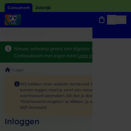
Consument
Zakelijk
ard van het jaar 2026
Winkels, webshops en uitjes
Keuze uit 18.000 locaties
Nieuw: ontwerp gratis een digitale VVV
Cadeaukaart met eigen foto!
Lees meer
>
Login
Wij hebben onze website vernieuwd. Om in te
kunnen loggen moet je eerst een nieuw
wachtwoord aanmaken. Dit doe je door op de link
'Wachtwoord vergeten' te klikken. Je winkelmand
blijft bewaard.
Inloggen