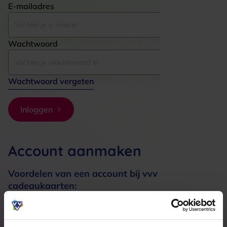
E-mailadres
Wachtwoord
Wachtwoord vergeten
Inloggen
Account aanmaken
Voordelen van een account bij vvv
cadeaukaarten:
Bestellingen sneller afhandelen
Meerdere adressen registreren