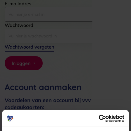
E-mailadres
Wachtwoord
Wachtwoord vergeten
Inloggen
Account aanmaken
Voordelen van een account bij vvv
cadeaukaarten:
Bestellingen sneller afhandelen
Meerdere adressen registreren