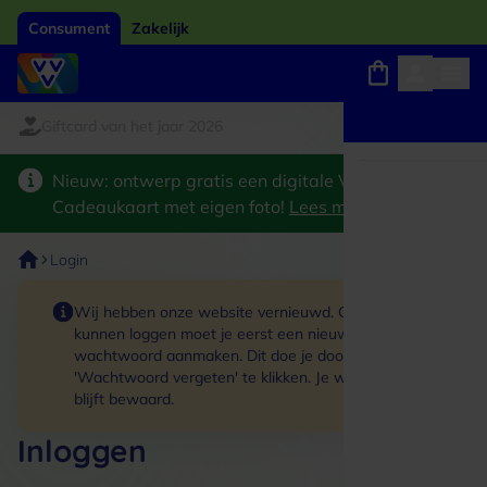
Consument
Zakelijk
Giftcard van het jaar 2026
Winkels, webshops en uitjes
Keuze uit 18.000 locaties
Nieuw: ontwerp gratis een digitale VVV
Cadeaukaart met eigen foto!
Lees meer
>
Login
Wij hebben onze website vernieuwd. Om in te
kunnen loggen moet je eerst een nieuw
wachtwoord aanmaken. Dit doe je door op de link
'Wachtwoord vergeten' te klikken. Je winkelmand
blijft bewaard.
Inloggen