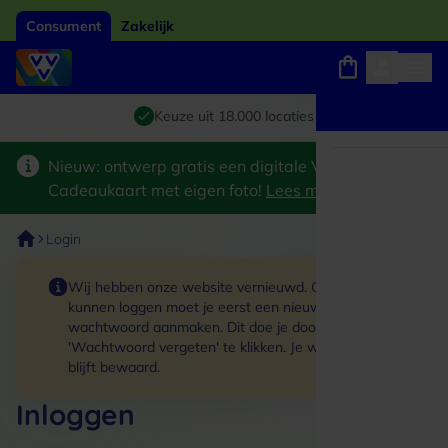
Consument
Zakelijk
Winkels, webshops en uitjes
Giftcard van het jaar 2026
Keuze uit 18.000 locaties
Nieuw: ontwerp gratis een digitale VVV
Cadeaukaart met eigen foto!
Lees meer
>
Login
Wij hebben onze website vernieuwd. Om in te
kunnen loggen moet je eerst een nieuw
wachtwoord aanmaken. Dit doe je door op de link
'Wachtwoord vergeten' te klikken. Je winkelmand
blijft bewaard.
Inloggen