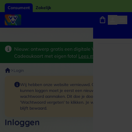
Consument
Zakelijk
Winkels, webshops en uitjes
Giftcard van het jaar 2026
Keuze uit 18.000 locaties
Nieuw: ontwerp gratis een digitale VVV
Cadeaukaart met eigen foto!
Lees meer
>
Login
Wij hebben onze website vernieuwd. Om in te
kunnen loggen moet je eerst een nieuw
wachtwoord aanmaken. Dit doe je door op de link
'Wachtwoord vergeten' te klikken. Je winkelmand
blijft bewaard.
Inloggen