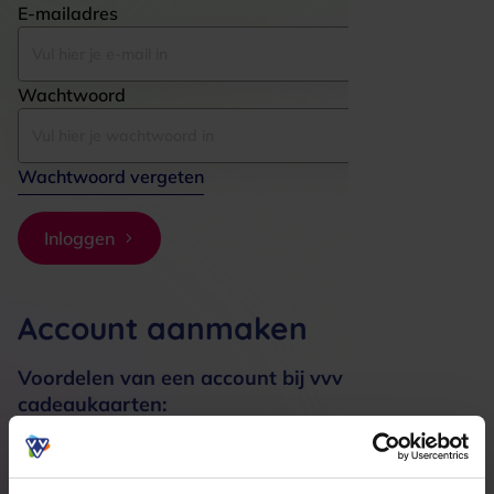
E-mailadres
Wachtwoord
Wachtwoord vergeten
Inloggen
Account aanmaken
Voordelen van een account bij vvv
cadeaukaarten:
Bestellingen sneller afhandelen
Meerdere adressen registreren