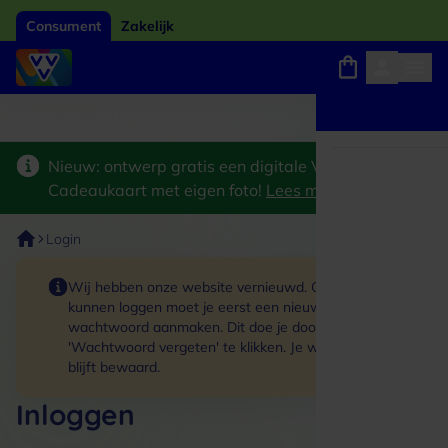
Consument
Zakelijk
ard van het jaar 2026
Winkels, webshops en uitjes
Keuze uit 18.000 locaties
Nieuw: ontwerp gratis een digitale VVV
Cadeaukaart met eigen foto!
Lees meer
>
Login
Wij hebben onze website vernieuwd. Om in te
kunnen loggen moet je eerst een nieuw
wachtwoord aanmaken. Dit doe je door op de link
'Wachtwoord vergeten' te klikken. Je winkelmand
blijft bewaard.
Inloggen