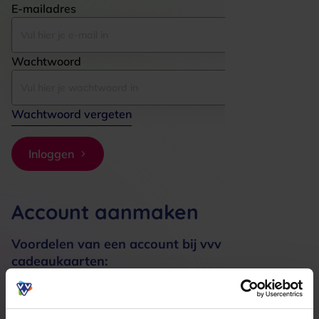
E-mailadres
Wachtwoord
Wachtwoord vergeten
Inloggen
Account aanmaken
Voordelen van een account bij vvv
cadeaukaarten:
Bestellingen sneller afhandelen
Meerdere adressen registreren