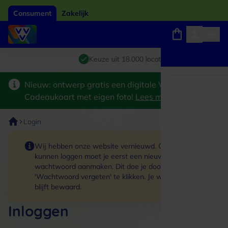
Consument
Zakelijk
Winkels, webshops en uitjes
Giftcard van het jaar 2026
Keuze uit 18.000 locaties
Nieuw: ontwerp gratis een digitale VVV
Cadeaukaart met eigen foto!
Lees meer
>
Login
Wij hebben onze website vernieuwd. Om in te
kunnen loggen moet je eerst een nieuw
wachtwoord aanmaken. Dit doe je door op de link
'Wachtwoord vergeten' te klikken. Je winkelmand
blijft bewaard.
Inloggen