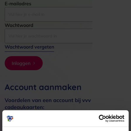
E-mailadres
Wachtwoord
Wachtwoord vergeten
Inloggen
Account aanmaken
Voordelen van een account bij vvv
cadeaukaarten:
Bestellingen sneller afhandelen
Meerdere adressen registreren