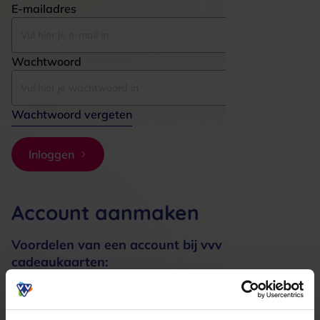
E-mailadres
Wachtwoord
Wachtwoord vergeten
Inloggen
Account aanmaken
Voordelen van een account bij vvv
cadeaukaarten:
Bestellingen sneller afhandelen
Meerdere adressen registreren