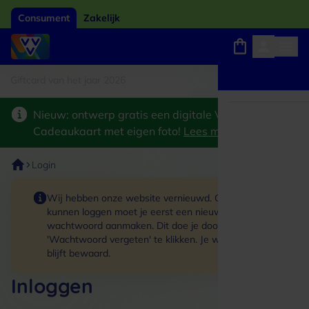
Consument
Zakelijk
ftcard van het jaar 2026
Winkels, webshops en uitjes
Keuze uit 18.000 locaties
Nieuw: ontwerp gratis een digitale VVV
Cadeaukaart met eigen foto!
Lees meer
>
Login
Wij hebben onze website vernieuwd. Om in te
kunnen loggen moet je eerst een nieuw
wachtwoord aanmaken. Dit doe je door op de link
'Wachtwoord vergeten' te klikken. Je winkelmand
blijft bewaard.
Inloggen