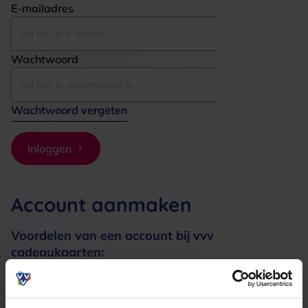
E-mailadres
Wachtwoord
Wachtwoord vergeten
Inloggen
Account aanmaken
Voordelen van een account bij vvv
cadeaukaarten:
Bestellingen sneller afhandelen
Meerdere adressen registreren