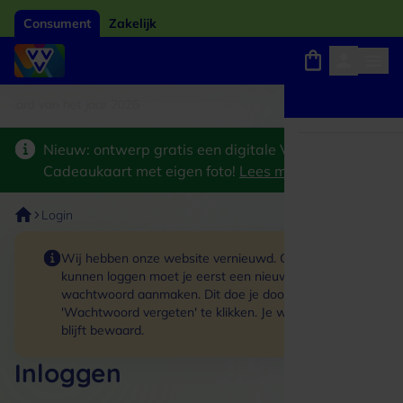
Consument
Zakelijk
card van het jaar 2026
Winkels, webshops en uitjes
Keuze uit 18.000 locaties
Nieuw: ontwerp gratis een digitale VVV
Cadeaukaart met eigen foto!
Lees meer
>
Login
Wij hebben onze website vernieuwd. Om in te
kunnen loggen moet je eerst een nieuw
wachtwoord aanmaken. Dit doe je door op de link
'Wachtwoord vergeten' te klikken. Je winkelmand
blijft bewaard.
Inloggen