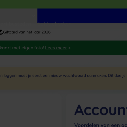
art besteden
Saldo checken
Giftcard van het jaar 2026
kaart met eigen foto!
Lees meer
>
 loggen moet je eerst een nieuw wachtwoord aanmaken. Dit doe je do
Accoun
Voordelen van een ac