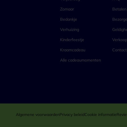
Zomaar
Betalen
Bedankje
Bezorg
Verhuizing
Geldigh
Kinderfeestje
Verkoo
Kraamcadeau
Contact
Alle cadeaumomenten
Algemene voorwaarden
Privacy beleid
Cookie informatie
Revie