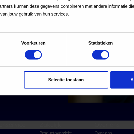
 Cadeaukaart
rtners kunnen deze gegevens combineren met andere informatie die j
van jouw gebruik van hun services.
.
Voorkeuren
Statistieken
 alle nieuwe aanmeldingen voor de nieuwsbrief
Aanmelden
Selectie toestaan
A
enservice
Zakelijk
Over ons
Productoverzicht
Over ons