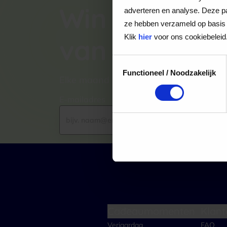
Win een VVV
adverteren en analyse. Deze pa
ze hebben verzameld op basis 
Klik
hier
voor ons cookiebeleid
van €100,-
Toestemmingsselectie
Functioneel / Noodzakelijk
Elke maand kiezen wij een winnaar uit
E-mailadres
Cadeaumomenten
Klant
Verjaardag
FAQ