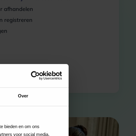
er afhandelen
 registreren
gen
Over
 te bieden en om ons
rtners voor social media,