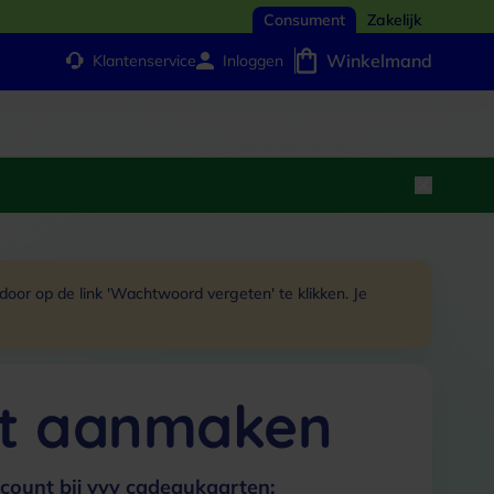
Consument
Zakelijk
Winkelmand
Klantenservice
Inloggen
or op de link 'Wachtwoord vergeten' te klikken. Je
t aanmaken
count bij vvv cadeaukaarten: