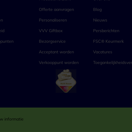
Offerte aanvragen
Blog
en
Personaliseren
Nieuws
eid
VVV Giftbox
Persberichten
ppunten
Bezorgservice
FSC® Keurmerk
Acceptant worden
Vacatures
Verkooppunt worden
Toegankelijkheidsver
w informatie