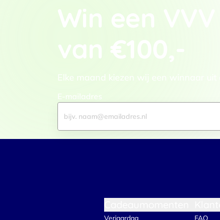
Win een VVV
adverteren en analyse. Deze pa
ze hebben verzameld op basis 
Klik
hier
voor ons cookiebeleid
van €100,-
Toestemmingsselectie
Functioneel / Noodzakelijk
Elke maand kiezen wij een winnaar uit
E-mailadres
Cadeaumomenten
Klant
Verjaardag
FAQ