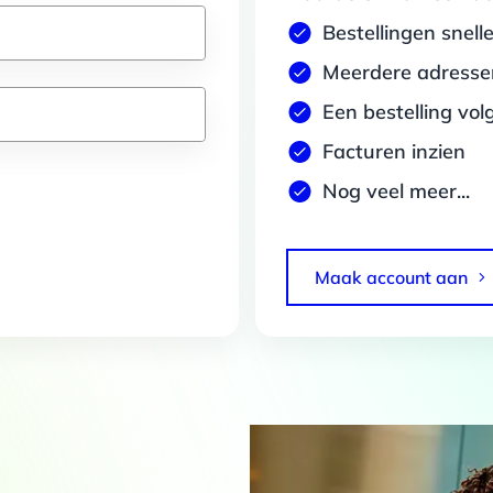
Bestellingen snell
Meerdere adressen
Een bestelling vol
Facturen inzien
Nog veel meer...
Maak account aan
Details
 van cookies
t en advertenties te personaliseren, om functies voor social media
Ook delen we informatie over jouw gebruik van onze site met onze pa