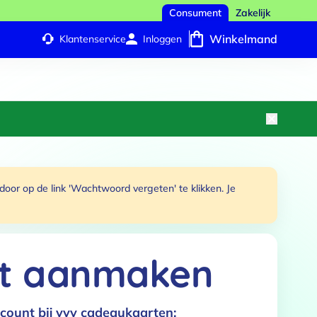
Consument
Zakelijk
Winkelmand
Klantenservice
Inloggen
or op de link 'Wachtwoord vergeten' te klikken. Je
t aanmaken
count bij vvv cadeaukaarten: