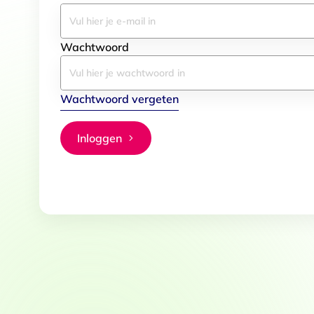
Wachtwoord
Wachtwoord vergeten
Inloggen
Toestemming
Deze website maakt gebruik
We gebruiken cookies om conten
websiteverkeer te analyseren. 