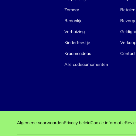
Zomaar
Betalen
Bedankje
Bezorg
Verhuizing
Geldigh
Kinderfeestje
Verkoo
Kraamcadeau
Contact
Alle cadeaumomenten
Algemene voorwaarden
Privacy beleid
Cookie informatie
Revie