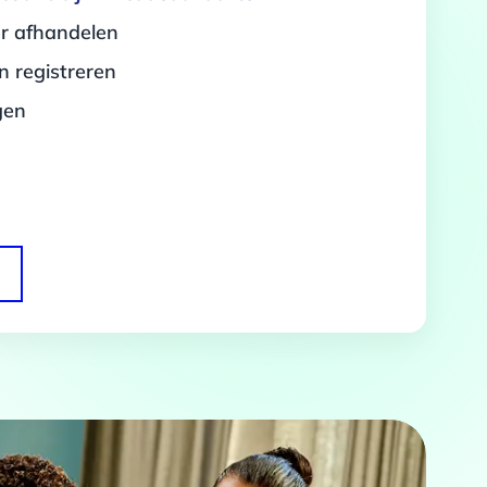
er afhandelen
 registreren
gen
Over
 te bieden en om ons
rtners voor social media,