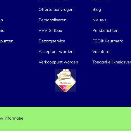
Offerte aanvragen
Blog
en
Personaliseren
Nieuws
eid
VVV Giftbox
Persberichten
ppunten
Bezorgservice
FSC® Keurmerk
Acceptant worden
Vacatures
Verkooppunt worden
Toegankelijkheidsver
w informatie