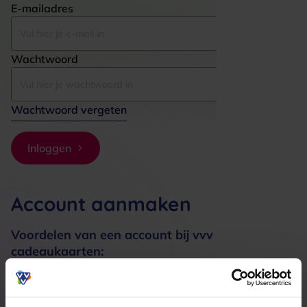
E-mailadres
Wachtwoord
Wachtwoord vergeten
Inloggen
Account aanmaken
Voordelen van een account bij vvv
cadeaukaarten:
Bestellingen sneller afhandelen
Meerdere adressen registreren