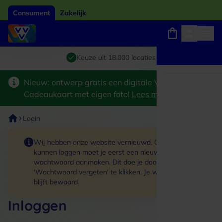
Consument
Zakelijk
Winkels, webshops en uitjes
Giftcard van het jaar 2026
Keuze uit 18.000 locaties
Nieuw: ontwerp gratis een digitale VVV
Cadeaukaart met eigen foto!
Lees meer
>
Login
Wij hebben onze website vernieuwd. Om in te
kunnen loggen moet je eerst een nieuw
wachtwoord aanmaken. Dit doe je door op de link
'Wachtwoord vergeten' te klikken. Je winkelmand
blijft bewaard.
Inloggen