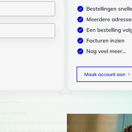
Bestellingen snell
Meerdere adressen
Een bestelling vol
Facturen inzien
Nog veel meer...
Maak account aan
Details
 van cookies
t en advertenties te personaliseren, om functies voor social media
Ook delen we informatie over jouw gebruik van onze site met onze pa