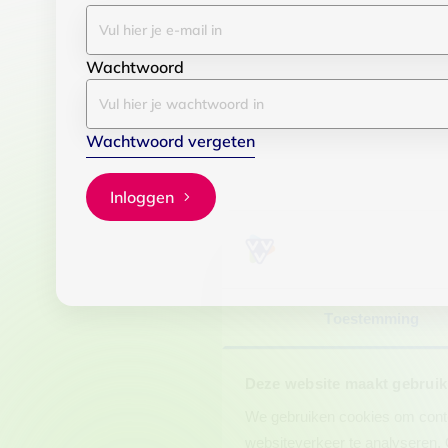
Wachtwoord
Wachtwoord vergeten
Inloggen
Toestemming
Deze website maakt gebruik
We gebruiken cookies om conten
websiteverkeer te analyseren. 