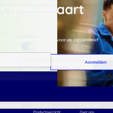
 Cadeaukaart
rtners kunnen deze gegevens combineren met andere informatie die j
van jouw gebruik van hun services.
.
Voorkeuren
Statistieken
 alle nieuwe aanmeldingen voor de nieuwsbrief
Aanmelden
Selectie toestaan
A
enservice
Zakelijk
Over ons
Productoverzicht
Over ons