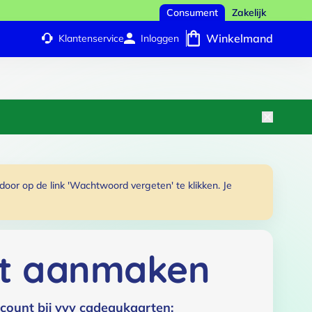
Consument
Zakelijk
Winkelmand
Klantenservice
Inloggen
or op de link 'Wachtwoord vergeten' te klikken. Je
t aanmaken
count bij vvv cadeaukaarten: