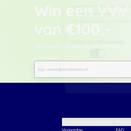
Win een VVV
adverteren en analyse. Deze pa
ze hebben verzameld op basis 
Klik
hier
voor ons cookiebeleid
van €100,-
Toestemmingsselectie
Functioneel / Noodzakelijk
Elke maand kiezen wij een winnaar uit
E-mailadres
Cadeaumomenten
Klant
Verjaardag
FAQ