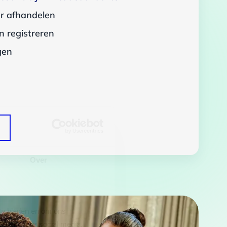
er afhandelen
 registreren
gen
Over
 te bieden en om ons
rtners voor social media,