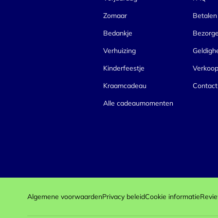
Zomaar
Betalen
Bedankje
Bezorg
Verhuizing
Geldigh
Kinderfeestje
Verkoo
Kraamcadeau
Contact
Alle cadeaumomenten
Algemene voorwaarden
Privacy beleid
Cookie informatie
Revie