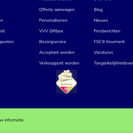
Offerte aanvragen
Blog
en
Personaliseren
Nieuws
eid
VVV Giftbox
Persberichten
ppunten
Bezorgservice
FSC® Keurmerk
Acceptant worden
Vacatures
Verkooppunt worden
Toegankelijkheidsver
w informatie