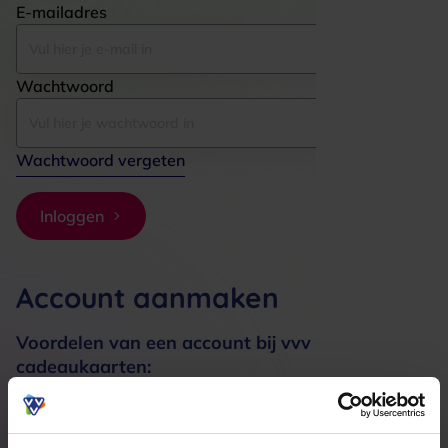
E-mailadres
Wachtwoord
Wachtwoord vergeten
Inloggen
Account aanmaken
Voordelen van een account bij vvv
cadeaukaarten:
Bestellingen sneller afhandelen
Meerdere adressen registreren