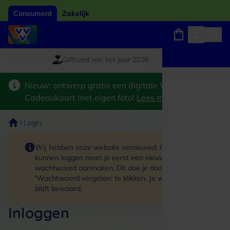
Consument
Zakelijk
Giftcard van het jaar 2026
Winkels, webshops en uitjes
Keuze uit 18.000 locaties
Nieuw: ontwerp gratis een digitale VVV
Cadeaukaart met eigen foto!
Lees meer
>
Login
Wij hebben onze website vernieuwd. Om in te
kunnen loggen moet je eerst een nieuw
wachtwoord aanmaken. Dit doe je door op de link
'Wachtwoord vergeten' te klikken. Je winkelmand
blijft bewaard.
Inloggen