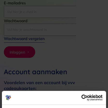
E-mailadres
Wachtwoord
Wachtwoord vergeten
Inloggen
Account aanmaken
Voordelen van een account bij vvv
cadeaukaarten:
Bestellingen sneller afhandelen
Meerdere adressen registreren