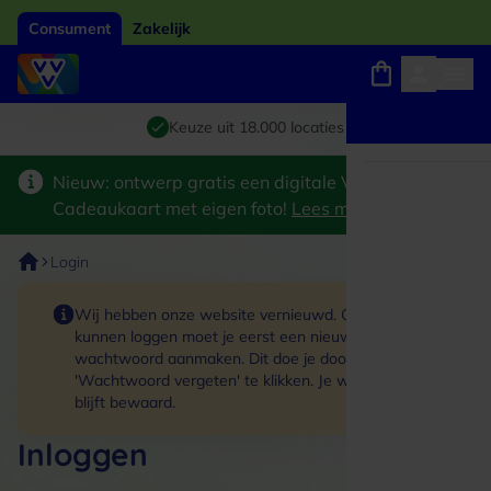
Consument
Zakelijk
Winkels, webshops en uitjes
Giftcard van het jaar 2026
Keuze uit 18.000 locaties
Nieuw: ontwerp gratis een digitale VVV
Cadeaukaart met eigen foto!
Lees meer
>
Login
Wij hebben onze website vernieuwd. Om in te
kunnen loggen moet je eerst een nieuw
wachtwoord aanmaken. Dit doe je door op de link
'Wachtwoord vergeten' te klikken. Je winkelmand
blijft bewaard.
Inloggen