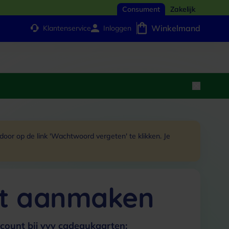
Consument
Zakelijk
Winkelmand
Klantenservice
Inloggen
or op de link 'Wachtwoord vergeten' te klikken. Je
t aanmaken
count bij vvv cadeaukaarten: