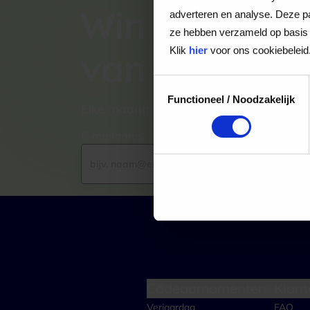
Win een VVV
adverteren en analyse. Deze pa
ze hebben verzameld op basis 
Klik
hier
voor ons cookiebeleid
van €100,-
Toestemmingsselectie
Functioneel / Noodzakelijk
Elke maand kiezen wij een winnaar uit
E-mailadres
Cadeaumomenten
Klant
Verjaardag
FAQ