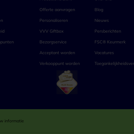
Offerte aanvragen
Blog
en
Personaliseren
Nieuws
eid
VVV Giftbox
Persberichten
ppunten
Bezorgservice
FSC® Keurmerk
Acceptant worden
Vacatures
Verkooppunt worden
Toegankelijkheidsver
w informatie