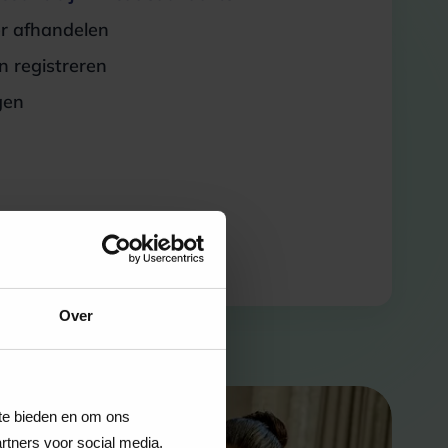
er afhandelen
 registreren
gen
Over
 te bieden en om ons
rtners voor social media,