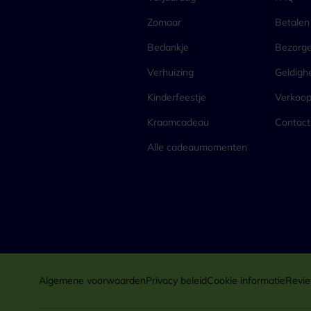
Zomaar
Betalen
Bedankje
Bezorg
Verhuizing
Geldigh
Kinderfeestje
Verkoo
Kraamcadeau
Contact
Alle cadeaumomenten
Algemene voorwaarden
Privacy beleid
Cookie informatie
Revie