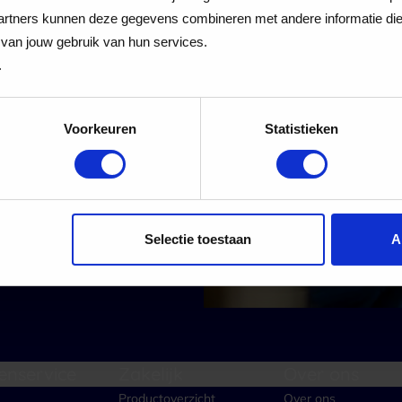
 Cadeaukaart
rtners kunnen deze gegevens combineren met andere informatie die j
van jouw gebruik van hun services.
.
Voorkeuren
Statistieken
 alle nieuwe aanmeldingen voor de nieuwsbrief
Aanmelden
Selectie toestaan
A
enservice
Zakelijk
Over ons
Productoverzicht
Over ons