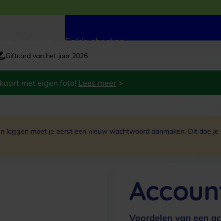
art besteden
Saldo checken
Giftcard van het jaar 2026
kaart met eigen foto!
Lees meer
>
 loggen moet je eerst een nieuw wachtwoord aanmaken. Dit doe je do
Accoun
Voordelen van een ac