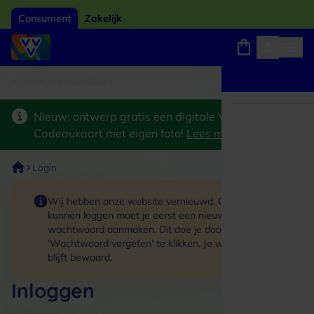
Consument
Zakelijk
card van het jaar 2026
Winkels, webshops en uitjes
Keuze uit 18.000 locaties
Nieuw: ontwerp gratis een digitale VVV
Cadeaukaart met eigen foto!
Lees meer
>
Login
Wij hebben onze website vernieuwd. Om in te
kunnen loggen moet je eerst een nieuw
wachtwoord aanmaken. Dit doe je door op de link
'Wachtwoord vergeten' te klikken. Je winkelmand
blijft bewaard.
Inloggen