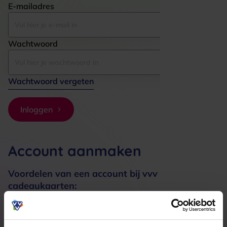
E-mailadres
Wachtwoord
Wachtwoord vergeten
Inloggen
Account aanmaken
Voordelen van een account bij vvv
cadeaukaarten:
Bestellingen sneller afhandelen
Meerdere adressen registreren