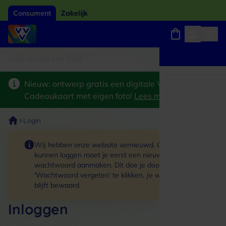
Consument
Zakelijk
card van het jaar 2026
Winkels, webshops en uitjes
Keuze uit 18.000 locaties
Nieuw: ontwerp gratis een digitale VVV
Cadeaukaart met eigen foto!
Lees meer
>
Login
Wij hebben onze website vernieuwd. Om in te
kunnen loggen moet je eerst een nieuw
wachtwoord aanmaken. Dit doe je door op de link
'Wachtwoord vergeten' te klikken. Je winkelmand
blijft bewaard.
Inloggen