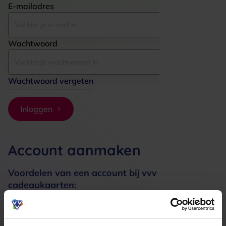
E-mailadres
Wachtwoord
Wachtwoord vergeten
Inloggen
Account aanmaken
Voordelen van een account bij vvv
cadeaukaarten:
Bestellingen sneller afhandelen
Meerdere adressen registreren