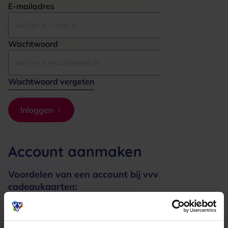
E-mailadres
Wachtwoord
Wachtwoord vergeten
Inloggen
Account aanmaken
Voordelen van een account bij vvv
cadeaukaarten:
Bestellingen sneller afhandelen
Meerdere adressen registreren