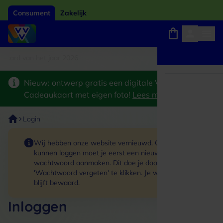
Consument
Zakelijk
card van het jaar 2026
Winkels, webshops en uitjes
Keuze uit 18.000 locaties
Nieuw: ontwerp gratis een digitale VVV
Cadeaukaart met eigen foto!
Lees meer
>
Login
Wij hebben onze website vernieuwd. Om in te
kunnen loggen moet je eerst een nieuw
wachtwoord aanmaken. Dit doe je door op de link
'Wachtwoord vergeten' te klikken. Je winkelmand
blijft bewaard.
Inloggen