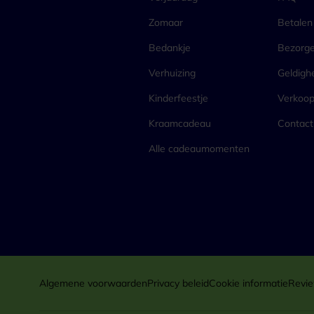
Zomaar
Betalen
Bedankje
Bezorg
Verhuizing
Geldigh
Kinderfeestje
Verkoo
Kraamcadeau
Contact
Alle cadeaumomenten
Algemene voorwaarden
Privacy beleid
Cookie informatie
Revie