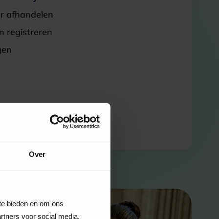
er afhandelen
 registreren
gen
Over
 te bieden en om ons
rtners voor social media,