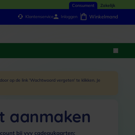
Consument
Zakelijk
Winkelmand
Klantenservice
Inloggen
or op de link 'Wachtwoord vergeten' te klikken. Je
t aanmaken
count bij vvv cadeaukaarten: