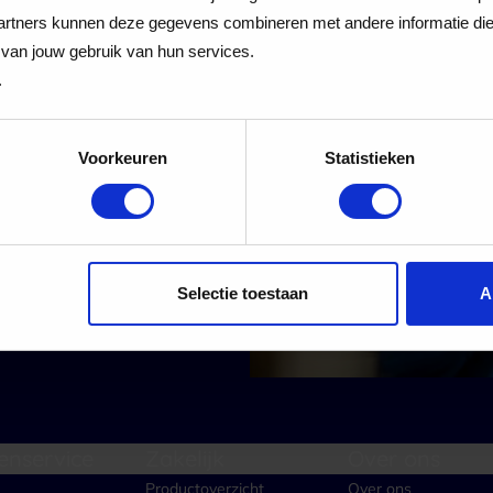
 Cadeaukaart
rtners kunnen deze gegevens combineren met andere informatie die j
van jouw gebruik van hun services.
.
Voorkeuren
Statistieken
 alle nieuwe aanmeldingen voor de nieuwsbrief
Aanmelden
Selectie toestaan
A
enservice
Zakelijk
Over ons
Productoverzicht
Over ons