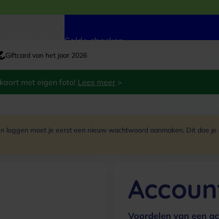
art besteden
Saldo checken
Giftcard van het jaar 2026
kaart met eigen foto!
Lees meer
>
 loggen moet je eerst een nieuw wachtwoord aanmaken. Dit doe je do
Accoun
Voordelen van een ac