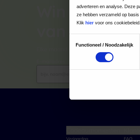
Win een VVV
adverteren en analyse. Deze pa
ze hebben verzameld op basis 
Klik
hier
voor ons cookiebeleid
van €100,-
Toestemmingsselectie
Functioneel / Noodzakelijk
Elke maand kiezen wij een winnaar uit
E-mailadres
Cadeaumomenten
Klant
Verjaardag
FAQ