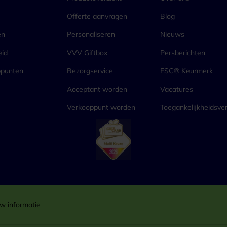
Offerte aanvragen
Blog
en
Personaliseren
Nieuws
eid
VVV Giftbox
Persberichten
ppunten
Bezorgservice
FSC® Keurmerk
Acceptant worden
Vacatures
Verkooppunt worden
Toegankelijkheidsver
w informatie