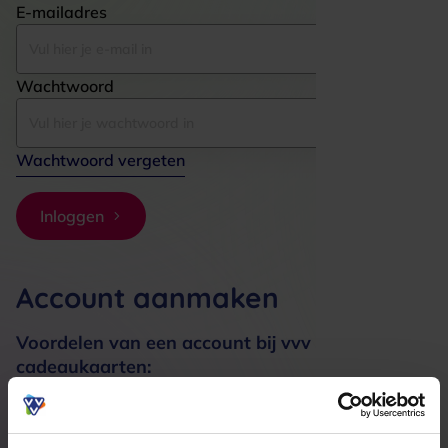
E-mailadres
Wachtwoord
Wachtwoord vergeten
Inloggen
Account aanmaken
Voordelen van een account bij vvv
cadeaukaarten:
Bestellingen sneller afhandelen
Meerdere adressen registreren