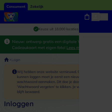
Consument
Zakelijk
Winkels, webshops en uitjes
Giftcard van het jaar 2026
Keuze uit 18.000 locaties
Nieuw: ontwerp gratis een digitale VVV
Cadeaukaart met eigen foto!
Lees meer
>
Login
Wij hebben onze website vernieuwd. Om in te
kunnen loggen moet je eerst een nieuw
wachtwoord aanmaken. Dit doe je door op de link
'Wachtwoord vergeten' te klikken. Je winkelmand
blijft bewaard.
Inloggen