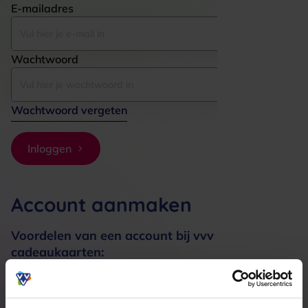
E-mailadres
Wachtwoord
Wachtwoord vergeten
Inloggen
Account aanmaken
Voordelen van een account bij vvv
cadeaukaarten:
Bestellingen sneller afhandelen
Meerdere adressen registreren