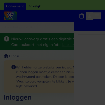
Consument
Zakelijk
ard van het jaar 2026
Winkels, webshops en uitjes
Keuze uit 18.000 locaties
Nieuw: ontwerp gratis een digitale VVV
Cadeaukaart met eigen foto!
Lees meer
>
Login
Wij hebben onze website vernieuwd. Om in te
kunnen loggen moet je eerst een nieuw
wachtwoord aanmaken. Dit doe je door op de link
'Wachtwoord vergeten' te klikken. Je winkelmand
blijft bewaard.
Inloggen