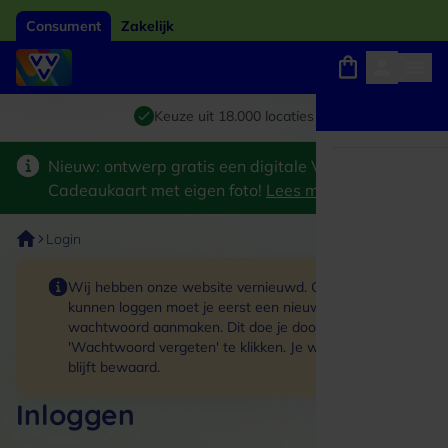
Consument
Zakelijk
Winkels, webshops en uitjes
Giftcard van het jaar 2026
Keuze uit 18.000 locaties
Nieuw: ontwerp gratis een digitale VVV
Cadeaukaart met eigen foto!
Lees meer
>
Login
Wij hebben onze website vernieuwd. Om in te
kunnen loggen moet je eerst een nieuw
wachtwoord aanmaken. Dit doe je door op de link
'Wachtwoord vergeten' te klikken. Je winkelmand
blijft bewaard.
Inloggen