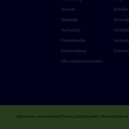
Zomaar
Betalen
Bedankje
Bezorg
Verhuizing
Geldigh
Kinderfeestje
Verkoo
Kraamcadeau
Contact
Alle cadeaumomenten
Algemene voorwaarden
Privacy beleid
Cookie informatie
Revie