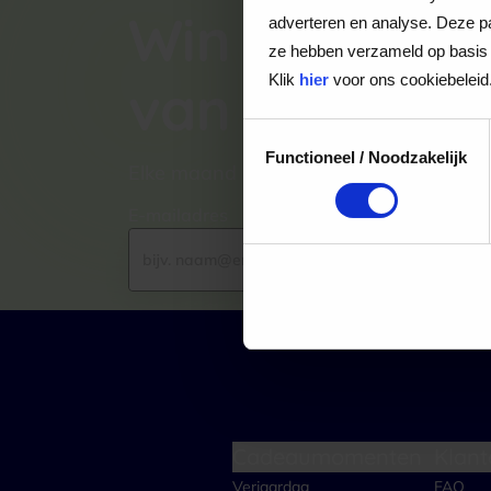
Win een VVV
adverteren en analyse. Deze pa
ze hebben verzameld op basis 
Klik
hier
voor ons cookiebeleid
van €100,-
Toestemmingsselectie
Functioneel / Noodzakelijk
Elke maand kiezen wij een winnaar uit
E-mailadres
Cadeaumomenten
Klant
Verjaardag
FAQ