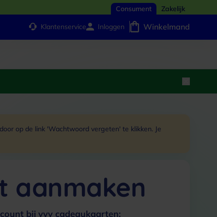
Consument
Zakelijk
Winkelmand
Klantenservice
Inloggen
or op de link 'Wachtwoord vergeten' te klikken. Je
t aanmaken
count bij vvv cadeaukaarten: