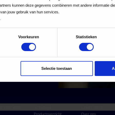
 Cadeaukaart
rtners kunnen deze gegevens combineren met andere informatie die j
van jouw gebruik van hun services.
.
Voorkeuren
Statistieken
 alle nieuwe aanmeldingen voor de nieuwsbrief
Aanmelden
Selectie toestaan
A
enservice
Zakelijk
Over ons
Productoverzicht
Over ons