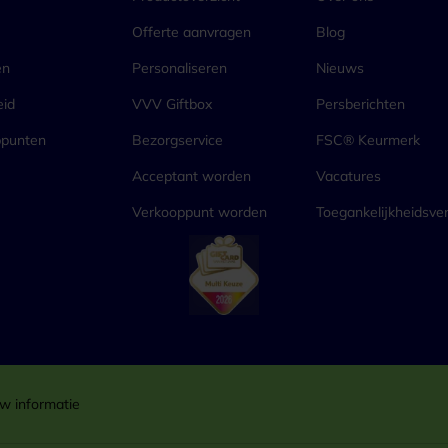
Offerte aanvragen
Blog
en
Personaliseren
Nieuws
eid
VVV Giftbox
Persberichten
ppunten
Bezorgservice
FSC® Keurmerk
Acceptant worden
Vacatures
Verkooppunt worden
Toegankelijkheidsver
w informatie