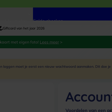
art besteden
Saldo checken
Giftcard van het jaar 2026
kaart met eigen foto!
Lees meer
>
 loggen moet je eerst een nieuw wachtwoord aanmaken. Dit doe je do
Accoun
Voordelen van een ac