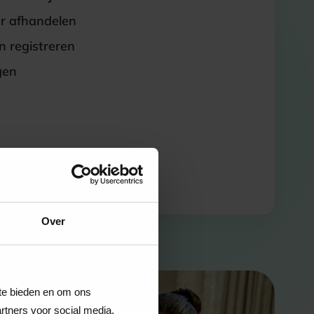
er afhandelen
 registreren
gen
Over
 te bieden en om ons
rtners voor social media,