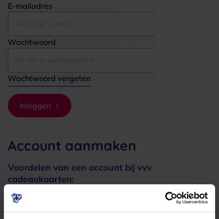
E-mailadres
Wachtwoord
Wachtwoord vergeten
Inloggen
Account aanmaken
Voordelen van een account bij vvv
cadeaukaarten:
Bestellingen sneller afhandelen
Meerdere adressen registreren