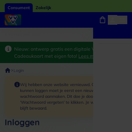
Consument
Zakelijk
ard van het jaar 2026
Winkels, webshops en uitjes
Keuze uit 18.000 locaties
Nieuw: ontwerp gratis een digitale VVV
Cadeaukaart met eigen foto!
Lees meer
>
Login
Wij hebben onze website vernieuwd. Om in te
kunnen loggen moet je eerst een nieuw
wachtwoord aanmaken. Dit doe je door op de link
'Wachtwoord vergeten' te klikken. Je winkelmand
blijft bewaard.
Inloggen