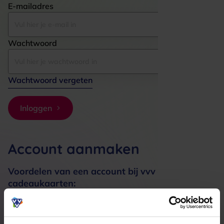
E-mailadres
Wachtwoord
Wachtwoord vergeten
Inloggen
Account aanmaken
Voordelen van een account bij vvv
cadeaukaarten:
Bestellingen sneller afhandelen
Meerdere adressen registreren