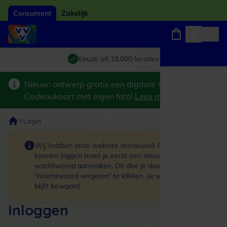
Consument
Zakelijk
Winkels, webshops en uitjes
Giftcard van het jaar 2026
Keuze uit 18.000 locaties
Nieuw: ontwerp gratis een digitale VVV
Cadeaukaart met eigen foto!
Lees meer
>
Login
Wij hebben onze website vernieuwd. Om in te
kunnen loggen moet je eerst een nieuw
wachtwoord aanmaken. Dit doe je door op de link
'Wachtwoord vergeten' te klikken. Je winkelmand
blijft bewaard.
Inloggen