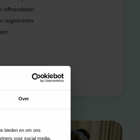
er afhandelen
 registreren
gen
Over
 te bieden en om ons
rtners voor social media,