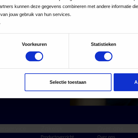
 Cadeaukaart
rtners kunnen deze gegevens combineren met andere informatie die j
van jouw gebruik van hun services.
.
Voorkeuren
Statistieken
 alle nieuwe aanmeldingen voor de nieuwsbrief
Aanmelden
Selectie toestaan
A
enservice
Zakelijk
Over ons
Productoverzicht
Over ons