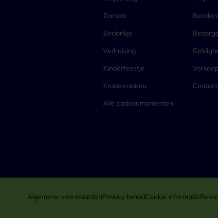
Zomaar
Betalen
Bedankje
Bezorg
Verhuizing
Geldigh
Kinderfeestje
Verkoo
Kraamcadeau
Contact
Alle cadeaumomenten
Algemene voorwaarden
Privacy beleid
Cookie informatie
Revie