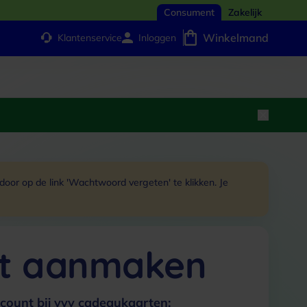
Consument
Zakelijk
Winkelmand
Klantenservice
Inloggen
or op de link 'Wachtwoord vergeten' te klikken. Je
t aanmaken
count bij vvv cadeaukaarten: