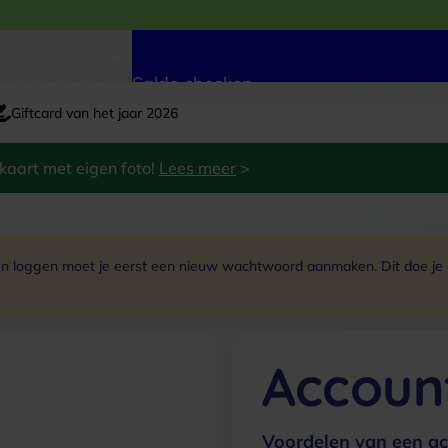
art besteden
Saldo checken
Giftcard van het jaar 2026
kaart met eigen foto!
Lees meer
>
 loggen moet je eerst een nieuw wachtwoord aanmaken. Dit doe je do
Accoun
Voordelen van een ac