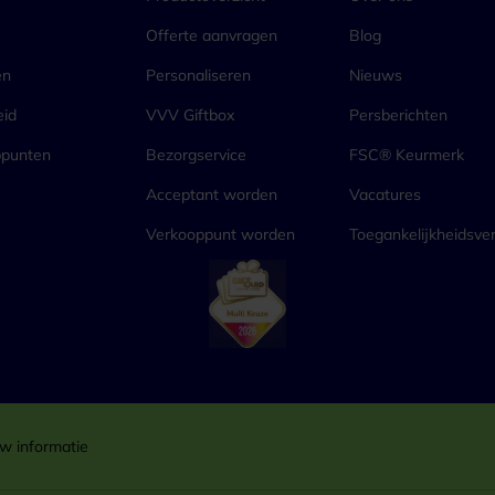
Offerte aanvragen
Blog
en
Personaliseren
Nieuws
eid
VVV Giftbox
Persberichten
ppunten
Bezorgservice
FSC® Keurmerk
Acceptant worden
Vacatures
Verkooppunt worden
Toegankelijkheidsver
w informatie