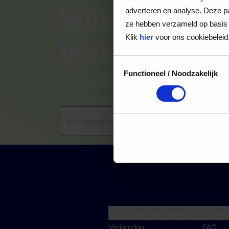
Win een VVV
adverteren en analyse. Deze pa
ze hebben verzameld op basis 
Klik
hier
voor ons cookiebeleid
van €100,-
Toestemmingsselectie
Functioneel / Noodzakelijk
Elke maand kiezen wij een winnaar uit
E-mailadres
Cadeaumomenten
Klant
Verjaardag
FAQ