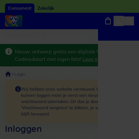
Consument
Zakelijk
ard van het jaar 2026
Winkels, webshops en uitjes
Keuze uit 18.000 locaties
Nieuw: ontwerp gratis een digitale VVV
Cadeaukaart met eigen foto!
Lees meer
>
Login
Wij hebben onze website vernieuwd. Om in te
kunnen loggen moet je eerst een nieuw
wachtwoord aanmaken. Dit doe je door op de link
'Wachtwoord vergeten' te klikken. Je winkelmand
blijft bewaard.
Inloggen