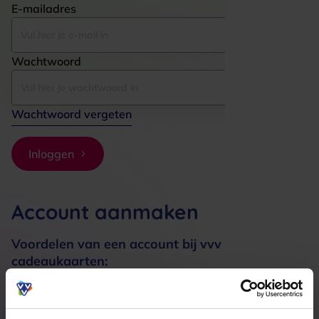
E-mailadres
Wachtwoord
Wachtwoord vergeten
Inloggen
Account aanmaken
Voordelen van een account bij vvv
cadeaukaarten:
Bestellingen sneller afhandelen
Meerdere adressen registreren