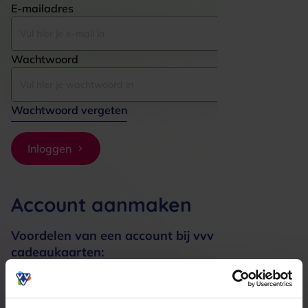
E-mailadres
Wachtwoord
Wachtwoord vergeten
Inloggen
Account aanmaken
Voordelen van een account bij vvv
cadeaukaarten:
Bestellingen sneller afhandelen
Meerdere adressen registreren