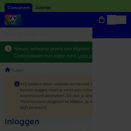
Consument
Zakelijk
tcard van het jaar 2026
Winkels, webshops en uitjes
Keuze uit 18.000 locaties
Nieuw: ontwerp gratis een digitale VVV
Cadeaukaart met eigen foto!
Lees meer
>
Login
Wij hebben onze website vernieuwd. Om in te
kunnen loggen moet je eerst een nieuw
wachtwoord aanmaken. Dit doe je door op de link
'Wachtwoord vergeten' te klikken. Je winkelmand
blijft bewaard.
Inloggen