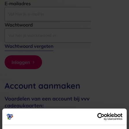
E-mailadres
Wachtwoord
Wachtwoord vergeten
Inloggen
Account aanmaken
Voordelen van een account bij vvv
cadeaukaarten:
Bestellingen sneller afhandelen
Meerdere adressen registreren