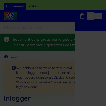
Consument
Zakelijk
ftcard van het jaar 2026
Winkels, webshops en uitjes
Keuze uit 18.000 locaties
Nieuw: ontwerp gratis een digitale VVV
Cadeaukaart met eigen foto!
Lees meer
>
Login
Wij hebben onze website vernieuwd. Om in te
kunnen loggen moet je eerst een nieuw
wachtwoord aanmaken. Dit doe je door op de link
'Wachtwoord vergeten' te klikken. Je winkelmand
blijft bewaard.
Inloggen