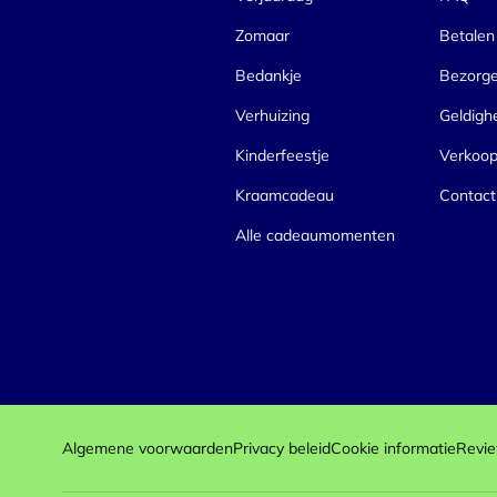
Zomaar
Betalen
Bedankje
Bezorg
Verhuizing
Geldigh
Kinderfeestje
Verkoo
Kraamcadeau
Contact
Alle cadeaumomenten
Algemene voorwaarden
Privacy beleid
Cookie informatie
Revie