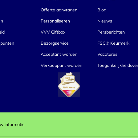
Offerte aanvragen
Blog
en
Personaliseren
Nieuws
eid
VVV Giftbox
Persberichten
ppunten
Bezorgservice
FSC® Keurmerk
Acceptant worden
Vacatures
Verkooppunt worden
Toegankelijkheidsver
w informatie