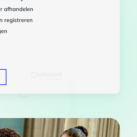
er afhandelen
 registreren
gen
Over
 te bieden en om ons
rtners voor social media,