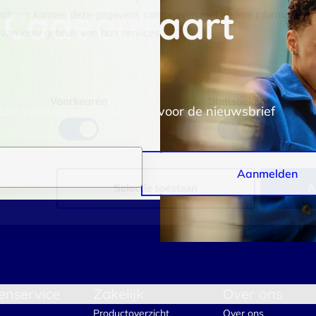
 Cadeaukaart
rtners kunnen deze gegevens combineren met andere informatie die j
van jouw gebruik van hun services.
.
Voorkeuren
Statistieken
 alle nieuwe aanmeldingen voor de nieuwsbrief
Aanmelden
Selectie toestaan
A
enservice
Zakelijk
Over ons
Productoverzicht
Over ons