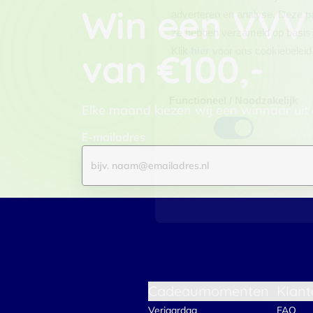
Win een VVV
adverteren en analyse. Deze pa
ze hebben verzameld op basis 
Klik
hier
voor ons cookiebeleid
van €100,-
Toestemmingsselectie
Functioneel / Noodzakelijk
Elke maand kiezen wij een winnaar uit
E-mailadres
Cadeaumomenten
Klant
Verjaardag
FAQ