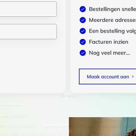
Bestellingen snell
Meerdere adressen
Een bestelling vol
Facturen inzien
Nog veel meer...
Maak account aan
Details
 van cookies
t en advertenties te personaliseren, om functies voor social media
Ook delen we informatie over jouw gebruik van onze site met onze pa