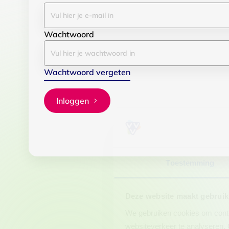
Wachtwoord
Wachtwoord vergeten
Inloggen
Toestemming
Deze website maakt gebruik
We gebruiken cookies om conten
websiteverkeer te analyseren. 