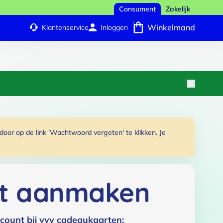
Consument
Zakelijk
Winkelmand
Klantenservice
Inloggen
or op de link 'Wachtwoord vergeten' te klikken. Je
t aanmaken
count bij vvv cadeaukaarten: