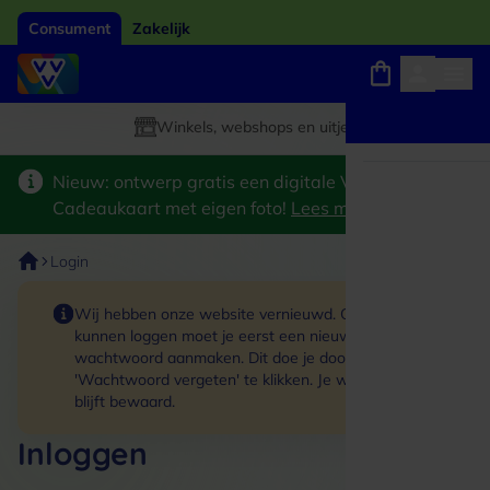
Consument
Zakelijk
Winkels, webshops en uitjes
Giftcard van het jaar 2026
Keuze uit 18.000 locaties
Nieuw: ontwerp gratis een digitale VVV
Cadeaukaart met eigen foto!
Lees meer
>
Login
Wij hebben onze website vernieuwd. Om in te
kunnen loggen moet je eerst een nieuw
wachtwoord aanmaken. Dit doe je door op de link
'Wachtwoord vergeten' te klikken. Je winkelmand
blijft bewaard.
Inloggen