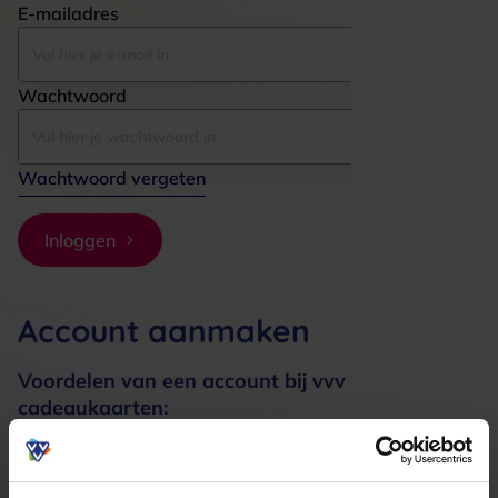
E-mailadres
Wachtwoord
Wachtwoord vergeten
Inloggen
Account aanmaken
Voordelen van een account bij vvv
cadeaukaarten:
Bestellingen sneller afhandelen
Meerdere adressen registreren