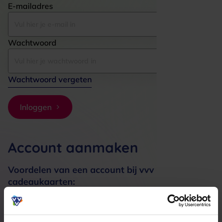
E-mailadres
Wachtwoord
Wachtwoord vergeten
Inloggen
Account aanmaken
Voordelen van een account bij vvv
cadeaukaarten:
Bestellingen sneller afhandelen
Meerdere adressen registreren