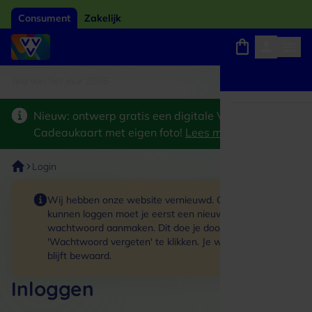
Consument
Zakelijk
card van het jaar 2026
Winkels, webshops en uitjes
Keuze uit 18.000 locaties
Nieuw: ontwerp gratis een digitale VVV
Cadeaukaart met eigen foto!
Lees meer
>
Login
Wij hebben onze website vernieuwd. Om in te
kunnen loggen moet je eerst een nieuw
wachtwoord aanmaken. Dit doe je door op de link
'Wachtwoord vergeten' te klikken. Je winkelmand
blijft bewaard.
Inloggen