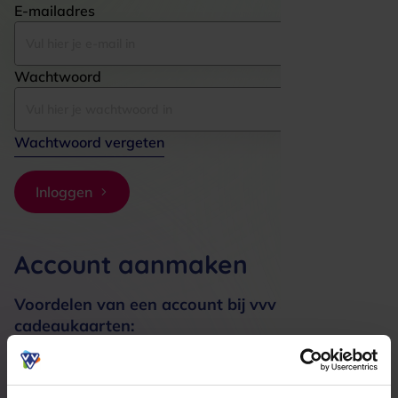
E-mailadres
Wachtwoord
Wachtwoord vergeten
Inloggen
Account aanmaken
Voordelen van een account bij vvv
cadeaukaarten:
Bestellingen sneller afhandelen
Meerdere adressen registreren