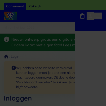
Consument
Zakelijk
ard van het jaar 2026
Winkels, webshops en uitjes
Keuze uit 18.000 locaties
Nieuw: ontwerp gratis een digitale VVV
Cadeaukaart met eigen foto!
Lees meer
>
Login
Wij hebben onze website vernieuwd. Om in te
kunnen loggen moet je eerst een nieuw
wachtwoord aanmaken. Dit doe je door op de link
'Wachtwoord vergeten' te klikken. Je winkelmand
blijft bewaard.
Inloggen