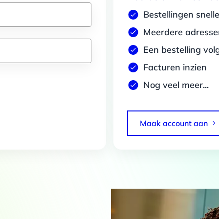
Bestellingen snell
Meerdere adressen
Een bestelling vol
Facturen inzien
Nog veel meer...
Maak account aan
Details
 van cookies
t en advertenties te personaliseren, om functies voor social media
Ook delen we informatie over jouw gebruik van onze site met onze pa