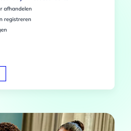
er afhandelen
 registreren
gen
Over
 te bieden en om ons
rtners voor social media,