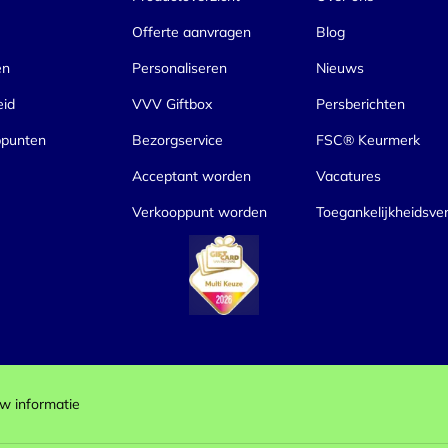
Offerte aanvragen
Blog
en
Personaliseren
Nieuws
eid
VVV Giftbox
Persberichten
ppunten
Bezorgservice
FSC® Keurmerk
Acceptant worden
Vacatures
Verkooppunt worden
Toegankelijkheidsver
w informatie