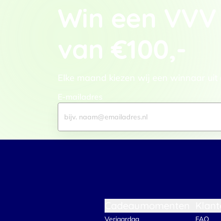
Win een VVV
adverteren en analyse. Deze pa
ze hebben verzameld op basis 
Klik
hier
voor ons cookiebeleid
van €100,-
Toestemmingsselectie
Functioneel / Noodzakelijk
Elke maand kiezen wij een winnaar uit
E-mailadres
Cadeaumomenten
Klant
Verjaardag
FAQ