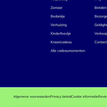
Zomaar
Betalen
Bedankje
Bezorg
Verhuizing
Geldigh
Kinderfeestje
Verkoo
Kraamcadeau
Contact
Alle cadeaumomenten
Algemene voorwaarden
Privacy beleid
Cookie informatie
Revie