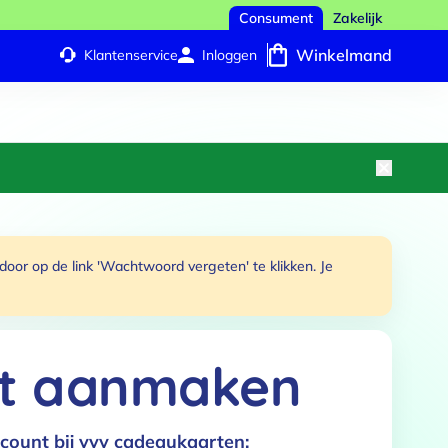
Consument
Zakelijk
Winkelmand
Klantenservice
Inloggen
or op de link 'Wachtwoord vergeten' te klikken. Je
t aanmaken
count bij vvv cadeaukaarten: