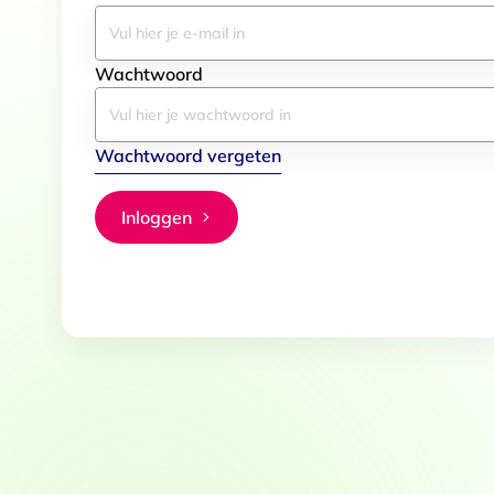
Wachtwoord
Wachtwoord vergeten
Inloggen
Toestemming
Deze website maakt gebruik
We gebruiken cookies om conten
websiteverkeer te analyseren. 