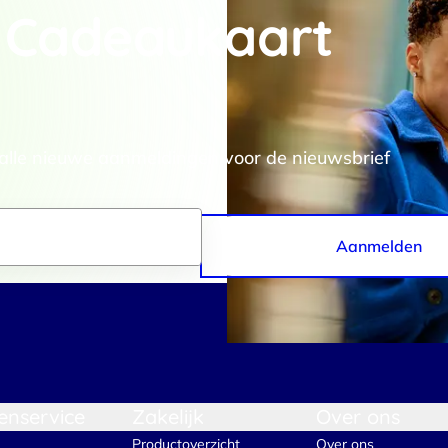
 Cadeaukaart
rtners kunnen deze gegevens combineren met andere informatie die j
van jouw gebruik van hun services.
.
Voorkeuren
Statistieken
 alle nieuwe aanmeldingen voor de nieuwsbrief
Aanmelden
Selectie toestaan
A
enservice
Zakelijk
Over ons
Productoverzicht
Over ons