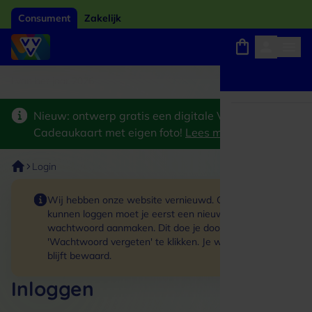
Consument
Zakelijk
Winkels, webshops en uitjes
Giftcard van het jaar 2026
Keuze uit 18.000 
Nieuw: ontwerp gratis een digitale VVV
Cadeaukaart met eigen foto!
Lees meer
>
Login
Wij hebben onze website vernieuwd. Om in te
kunnen loggen moet je eerst een nieuw
wachtwoord aanmaken. Dit doe je door op de link
'Wachtwoord vergeten' te klikken. Je winkelmand
blijft bewaard.
Inloggen