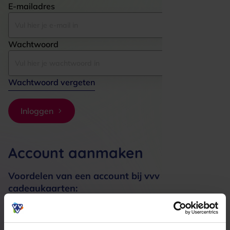
E-mailadres
Wachtwoord
Wachtwoord vergeten
Inloggen
Account aanmaken
Voordelen van een account bij vvv
cadeaukaarten:
Bestellingen sneller afhandelen
Meerdere adressen registreren