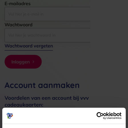
E-mailadres
Wachtwoord
Wachtwoord vergeten
Inloggen
Account aanmaken
Voordelen van een account bij vvv
cadeaukaarten:
Bestellingen sneller afhandelen
Meerdere adressen registreren