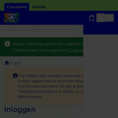
Consument
Zakelijk
card van het jaar 2026
Winkels, webshops en uitjes
Keuze uit 18.000 locaties
Nieuw: ontwerp gratis een digitale VVV
Cadeaukaart met eigen foto!
Lees meer
>
Login
Wij hebben onze website vernieuwd. Om in te
kunnen loggen moet je eerst een nieuw
wachtwoord aanmaken. Dit doe je door op de link
'Wachtwoord vergeten' te klikken. Je winkelmand
blijft bewaard.
Inloggen